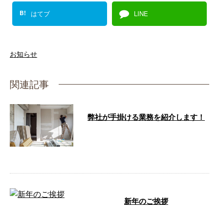
B!
はてブ
LINE
お知らせ
関連記事
弊社が手掛ける業務を紹介します！
宮城県仙台市に拠点を構える合同
会社You&Meでは、新規ご依頼・
ご相談を受け付け中です。 …
新年のご挨拶
あけましておめでとうございます