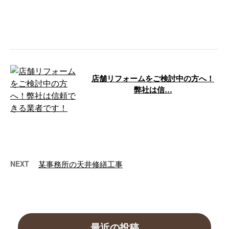
宮城県仙台市を拠点に、大工工事
や内装工事、リフォーム・リノベ
ーション …
店舗リフォームをご検討中の方へ！
弊社は信…
「店舗のイメージを変えたい」
「売上をアップさせるために店舗
の改装をしたい」 「店舗の老朽
化や劣化を …
NEXT
某事務所の天井修繕工事
最近の投稿